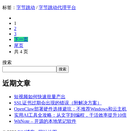
标签：
字节跳动
/
字节跳动代理平台
1
2
3
下一页
尾页
共 4 页
搜索
搜索
近期文章
短视频如何快速批量产出
SSL证书过期会出现的错误（附解决方案）
OpenClaw部署硬件选择避坑：不推荐Windows和云主机
实用AI工具全攻略：从文字到编程，干活效率提升10倍
WitNote – 开源的本地笔记软件