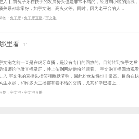
进入 目前兔子牙在快手的发展势头也是非常不错的，经过刘小啦的搭线
播关系都非常好，如宇文泡、高火火等。同时，因为老平台的人...
标签：
兔子牙
/
兔子牙直播
/
宇文泡
哪里看
1
宇文泡之前一直是在虎牙直播，是没有专门的回放的。目前转到快手之后
剪辑师给他做直播录屏，并上传到网站供粉丝观看。 宇文泡直播回放观
进入 宇文泡的直播以搞笑和幽默著称，因此粉丝粘性也非常高。目前在
风生水起，和许多大主播都有着不错的交情，尤其和辛巴搭上...
标签：
宇文泡
/
宇文泡直播