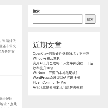
搜索
搜索
，谢淸帅依
近期文章
且还非常火
道真是带货
OpenClaw部署硬件选择避坑：不推荐
Windows和云主机
实用AI工具全攻略：从文字到编程，干活
效率提升10倍
WitNote – 开源的本地笔记软件
WordPress论坛型网站搭建神器 –
FluentCommunity Pro
Avada主题使用常见问题解决教程
播录屏回
看地址：点此