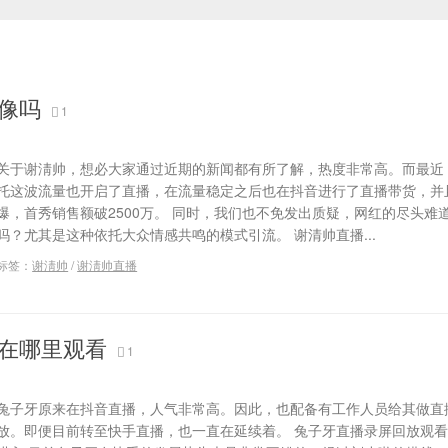
像吗
1
关于谢淸帅，想必大家通过近期的新闻都有所了解，热度非常高。而最近
托这波流量也开启了直播，在流量稳定之后也在抖音进行了直播带货，并
爆，首秀销售额破2500万。 同时，我们也不免发出质疑，网红的尽头难
吗？尤其是这种依托大众情感共鸣的模式引流。 谢清帅直播...
标签：
谢淸帅
/
谢淸帅直播
在哪里观看
1
兔子牙原来在抖音直播，人气非常高。因此，也配备有工作人员给其做直
放。即便目前转至快手直播，也一直在延续着。 兔子牙直播录屏回放观