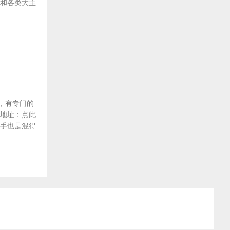
，和各类大主
，有专门的
看地址：点此
快手也是混得