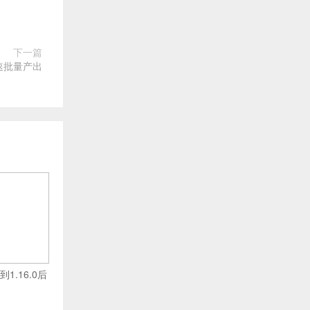
下一篇
速批量产出
到1.16.0后