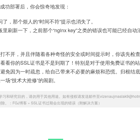
被成功部署后，你会惊奇地发现：
问了，那个烦人的“时间不符”提示也消失了。
里刷新一下，之前那个“nginx key”之类的错误也可能已经自动
然打不开，并且伴随着各种奇怪的安全或时间提示时，你该先检
看看你的SSL证书是不是到期了！特别是对于使用免费证书的
，避免因为一时疏忽，给自己带来不必要的麻烦和恐慌。归根结
一场“技术大抢修”的闹剧。
研究目的，请勿用于其他用途。如有侵权请发送邮件至vizenaujmaslak9@hotmai
删除。：
FGJ博客
»
SSL证书过期会出现的错误（附解决方案）