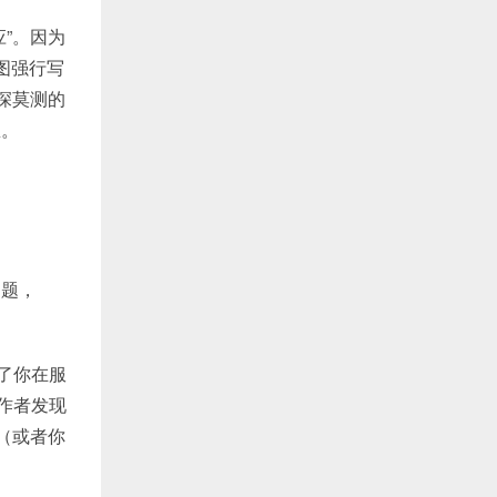
”。因为
图强行写
深莫测的
里。
问题，
了你在服
作者发现
（或者你