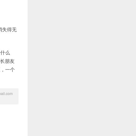
消失得无
查什么
站长朋友
底，一个
l.com