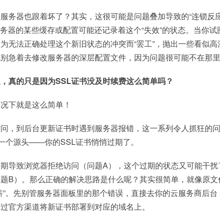
服务器也跟着坏了？其实，这很可能是问题叠加导致的“连锁反应
服务器的某些缓存或配置可能还记录着这个“失效”的状态。当你试
为无法正确处理这个新旧状态的冲突而“罢工”，抛出一些看似高
也别急着去修改服务器的深层配置文件，因为问题很可能不在那
，真的只是因为SSL证书没及时续费这么简单吗？
情况下就是这么简单！
访问，到后台更新证书时遇到服务器报错，这一系列令人抓狂的
同一个源头——你的SSL证书悄悄过期了。
期导致浏览器拒绝访问（问题A），这个过期的状态又可能干扰
题B）。那么正确的解决思路是什么呢？其实很简单，就像原文
薪”。先别管服务器面板里的那个错误，直接去你的云服务商后台
通过官方渠道将新证书部署到对应的域名上。