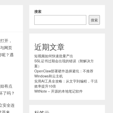
搜索
搜索
早打开，
近期文章
间与网页
符呢？遇
短视频如何快速批量产出
SSL证书过期会出现的错误（附解决方
案）
OpenClaw部署硬件选择避坑：不推荐
Windows和云主机
实用AI工具全攻略：从文字到编程，干活
开始有点
效率提升10倍
WitNote – 开源的本地笔记软件
坏了吗？
立安全连
标签云
览器来