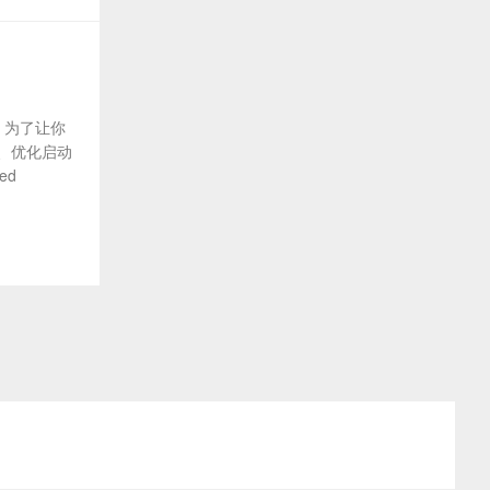
 为了让你
、优化启动
ed