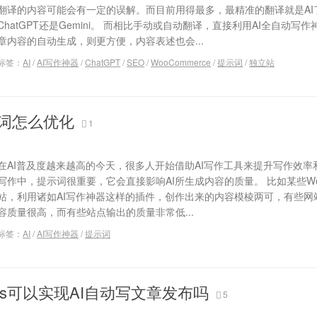
翻译的内容可能会有一定的误解。而目前用得最多，最精准的翻译就是AI
ChatGPT还是‎Gemini。 而相比手动或自动翻译，直接利用AI全自动写
章内容的自动生成，则更方便，内容表述也会...
标签：
AI
/
AI写作神器
/
ChatGPT
/
SEO
/
WooCommerce
/
提示词
/
独立站
示词怎么优化
1
在AI普及度越来越高的今天，很多人开始借助AI写作工具来提升写作效率和
写作中，提示词很重要，它会直接影响AI所生成内容的质量。 比如某些Word
站，利用诸如AI写作神器这样的插件，创作出来的内容模棱两可，有些网
容质量很高，而有些站点输出的质量非常低...
标签：
AI
/
AI写作神器
/
提示词
ress可以实现AI自动写文章发布吗
5