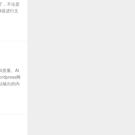
了，不论是
作神器进行文
质量。AI
press网
站输出的内