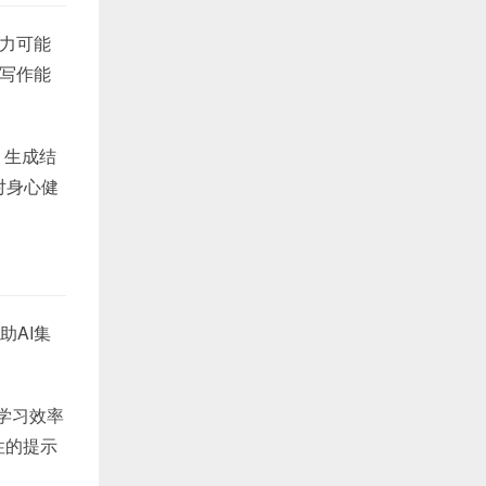
能力可能
I写作能
。生成结
对身心健
助AI集
学习效率
性的提示