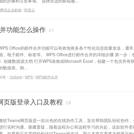
的步骤和注意事项。 选择合适的邮箱服...
腾讯企业邮箱
/
阿里云
合并功能怎么操作
1
WPS Office的邮件合并功能可以有效地将多条个性化信息批量发送，通
函、电子邮件、标签等。 WPS Office进行邮件合并的详细步骤 第一步
1. 创建数据源文档 打开WPS表格或Microsoft Excel，创建一个包含所
的数据表。例...
标签：
Outlook
/
WPS
/
WPS邮件合并
s网页版登录入口及教程
2
微软Teams网页版是一款出色的在线协作工具，旨在帮助团队轻松协作
进行实时沟通。毋庸置疑，随着远程办公和远程学习的兴起，这款软件变
要。如果您正在寻找轻松访问Teams的方法，那么本篇文章将为您展示