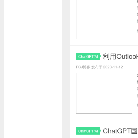
利用Outlo
ChatGPT/AI
FGJ博客 发布于 2023-11-12
ChatGP
ChatGPT/AI