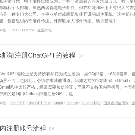
数字化时代，电子邮件已经成为了一种非常重要的商务沟通方式，我们常
邮箱和个人邮箱。虽然两者都是电子邮件，但在功能和应用上有很大的差
箱是一种专门为公司、企事业单位或组织集体开设的邮件系统。这种邮箱
能，包括组织内部邮件传递、外部联系人邮件传递、项目管理中...
标签：
Gmail
/
Outlook
/
企业邮箱
ok邮箱注册ChatGPT的教程
3
ChatGPT理论上是支持所有邮箱形式注册的，如QQ邮箱，163邮箱等。
场景不同，也因此，必须寻求其他通道。比如之前的谷歌邮箱（Gmail）
Gmail风控比较严格，经常需要短信验证，而且不支持国内手机号。本节
带来的是利用Outlook邮箱注册GPT，也...
标签：
ChatGPT
/
ChatGPT Plus
/
Gmail
/
OpenAI
/
Outlook邮箱
/
国外虚拟信用卡
/
T国内注册账号流程
9