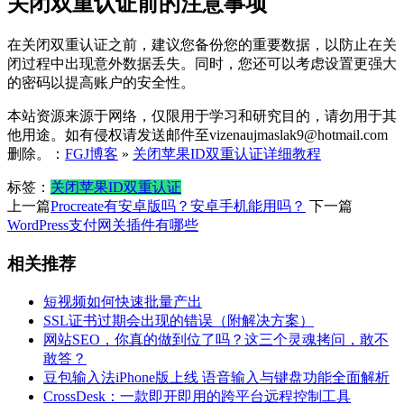
关闭双重认证前的注意事项
在关闭双重认证之前，建议您备份您的重要数据，以防止在关
闭过程中出现意外数据丢失。同时，您还可以考虑设置更强大
的密码以提高账户的安全性。
本站资源来源于网络，仅限用于学习和研究目的，请勿用于其
他用途。如有侵权请发送邮件至vizenaujmaslak9@hotmail.com
删除。：
FGJ博客
»
关闭苹果ID双重认证详细教程
标签：
关闭苹果ID双重认证
上一篇
Procreate有安卓版吗？安卓手机能用吗？
下一篇
WordPress支付网关插件有哪些
相关推荐
短视频如何快速批量产出
SSL证书过期会出现的错误（附解决方案）
网站SEO，你真的做到位了吗？这三个灵魂拷问，敢不
敢答？
豆包输入法iPhone版上线 语音输入与键盘功能全面解析
CrossDesk：一款即开即用的跨平台远程控制工具