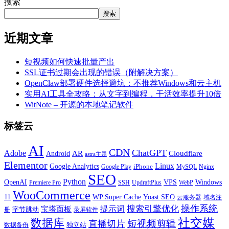
搜索
搜索
近期文章
短视频如何快速批量产出
SSL证书过期会出现的错误（附解决方案）
OpenClaw部署硬件选择避坑：不推荐Windows和云主机
实用AI工具全攻略：从文字到编程，干活效率提升10倍
WitNote – 开源的本地笔记软件
标签云
AI
CDN
ChatGPT
Adobe
Android
AR
Cloudflare
astra主题
Elementor
Linux
Google Analytics
iPhone
MySQL
Google Play
Nginx
SEO
Python
OpenAI
VPS
Windows
WebP
Premiere Pro
SSH
UpdraftPlus
WooCommerce
11
WP Super Cache
Yoast SEO
云服务器
域名注
操作系统
搜索引擎优化
提示词
宝塔面板
字节跳动
册
录屏软件
社交媒
数据库
短视频剪辑
直播切片
独立站
数据备份