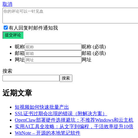
取消
有人回复时邮件通知我
提交评论
昵称
昵称 (必填)
邮箱
邮箱 (必填)
网址
网址
搜索
搜索
近期文章
短视频如何快速批量产出
SSL证书过期会出现的错误（附解决方案）
OpenClaw部署硬件选择避坑：不推荐Windows和云主机
实用AI工具全攻略：从文字到编程，干活效率提升10倍
WitNote – 开源的本地笔记软件