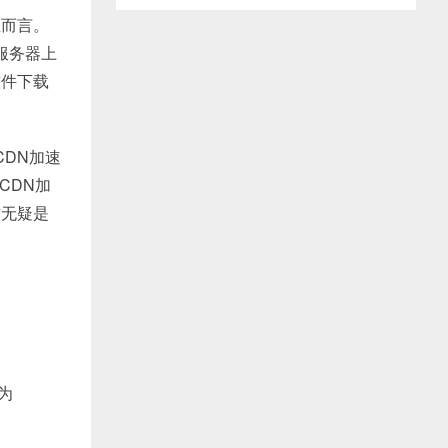
业而言。
服务器上
软件下载
CDN加速
CDN加
这无疑是
为