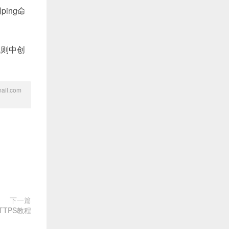
ing命
规则中创
l.com
下一篇
HTTPS教程