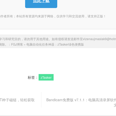
点此下载
归作者所有；本站所有资源均来源于网络，仅供学习和交流使用，请支持正版！
研究目的，请勿用于其他用途。如有侵权请发送邮件至vizenaujmaslak9@hotmai
删除。：
FGJ博客
»
电脑自动化任务神器：zTasker绿色便携版
标签：
zTasker
下载BT种子磁链，轻松获取
Bandicam免费版 v7.1.1：电脑高清录屏