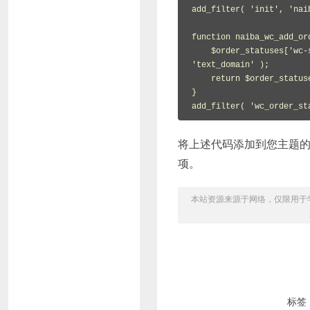
add_filter( 'init', 'nai
function naiba_wc_add_or
    $order_statuses['wc-shipping-progress'] = _x( '运输中', 'WooCommerce 订单状态', 
'text_domain' );

    return $order_statuses;

}

add_filter( 'wc_order_st
将上述代码添加到您主题的fu
项。
本站资源来源于网络，仅限用于学习和
标签