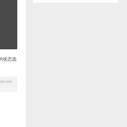
”的状态选
l.com