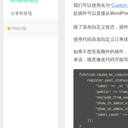
wordpress教程
我们可以使用名为“
Custom 
款插件可以直接从WordP
分享和发现
除了添加自定义状态，插
RSS订阅
使用代码添加自定义订单
如果不想安装额外的插件
来说，随意修改代码可能
function naiba_wc_regist
    register_post_status( 'wc-shipping-progress', array(

        'label' => _x( '运输中', 'WooCommerce 订单状态', 'text_domain' ),

        'public' => true,

        'exclude_from_search' => false,

        'show_in_admin_all_list' => true,

        'show_in_admin_status_list' => true,

        'label_count' => _n_noop( '运输中 (%s)', '运输中 (%s)', 'text_domain' )

    ));

}
