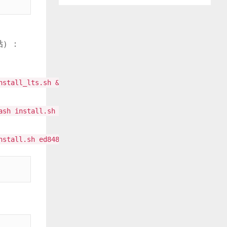
贴）：
nstall_lts.sh && bash install.sh ed8484bec
ash install.sh ed8484bec
nstall.sh ed8484bec