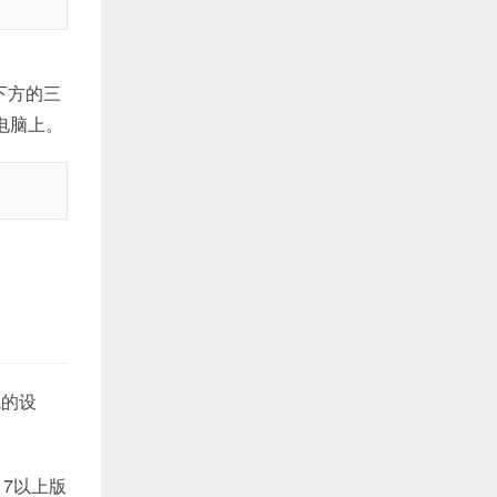
保存下方的三
电脑上。
境的设
 7以上版