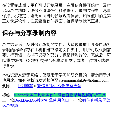
在设置完成后，用户可以开始录屏。在微信直播开始时，及时
启动录屏功能，确保不遗漏任何精彩瞬间。录制过程中，尽量
保持手机稳定，避免画面抖动影响观看体验。如果使用的是第
三方录屏软件，注意查看软件界面，确保录制状态正常。
保存与分享录制内容
录屏结束后，及时保存录制的文件。大多数录屏工具会自动将
录制的内容保存在手机相册或指定文件夹中。用户可以根据需
要进行剪辑，去掉不必要的部分，保留精彩片段。完成后，可
以通过微信、QQ等社交平台分享给朋友，或者上传到云端进
行备份。
本站资源来源于网络，仅限用于学习和研究目的，请勿用于其
他用途。如有侵权请发送邮件至vizenaujmaslak9@hotmail.com
删除。：
FGJ博客
»
微信直播怎么录屏有声音
标签：
iPhone
录屏工具
录屏软件
微信直播录屏
视频解析工具
上一篇
DuckDuckGo搜索引擎使用入口
下一篇
微信直播录屏怎
么录视频