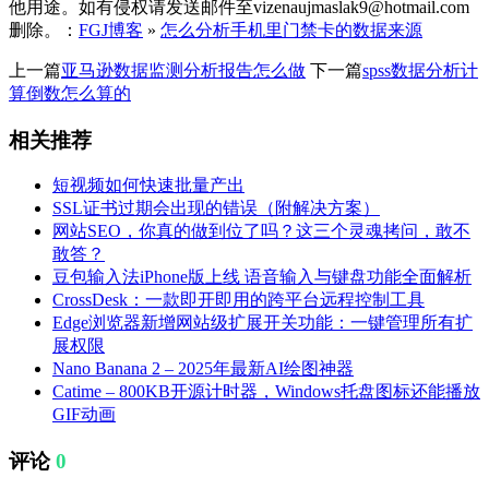
他用途。如有侵权请发送邮件至vizenaujmaslak9@hotmail.com
删除。：
FGJ博客
»
怎么分析手机里门禁卡的数据来源
上一篇
亚马逊数据监测分析报告怎么做
下一篇
spss数据分析计
算倒数怎么算的
相关推荐
短视频如何快速批量产出
SSL证书过期会出现的错误（附解决方案）
网站SEO，你真的做到位了吗？这三个灵魂拷问，敢不
敢答？
豆包输入法iPhone版上线 语音输入与键盘功能全面解析
CrossDesk：一款即开即用的跨平台远程控制工具
Edge浏览器新增网站级扩展开关功能：一键管理所有扩
展权限
Nano Banana 2 – 2025年最新AI绘图神器
Catime – 800KB开源计时器，Windows托盘图标还能播放
GIF动画
评论
0