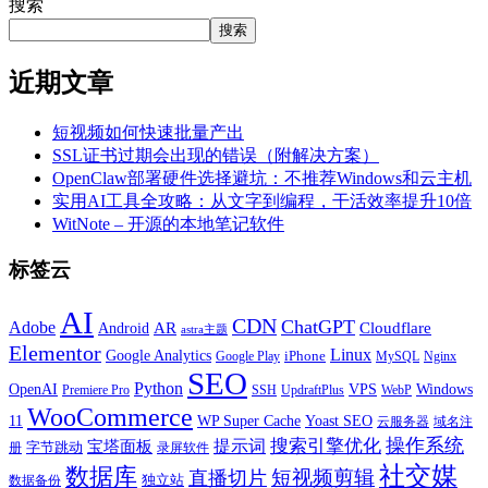
搜索
搜索
近期文章
短视频如何快速批量产出
SSL证书过期会出现的错误（附解决方案）
OpenClaw部署硬件选择避坑：不推荐Windows和云主机
实用AI工具全攻略：从文字到编程，干活效率提升10倍
WitNote – 开源的本地笔记软件
标签云
AI
CDN
ChatGPT
Adobe
Android
AR
Cloudflare
astra主题
Elementor
Linux
Google Analytics
iPhone
MySQL
Google Play
Nginx
SEO
Python
OpenAI
VPS
Windows
WebP
Premiere Pro
SSH
UpdraftPlus
WooCommerce
11
WP Super Cache
Yoast SEO
云服务器
域名注
操作系统
搜索引擎优化
提示词
宝塔面板
字节跳动
册
录屏软件
社交媒
数据库
短视频剪辑
直播切片
独立站
数据备份