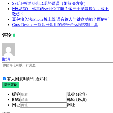
SSL证书过期会出现的错误（附解决方案）
网站SEO，你真的做到位了吗？这三个灵魂拷问，敢不
敢答？
豆包输入法iPhone版上线 语音输入与键盘功能全面解析
CrossDesk：一款即开即用的跨平台远程控制工具
评论
0
取消
有人回复时邮件通知我
提交评论
昵称
昵称 (必填)
邮箱
邮箱 (必填)
网址
网址