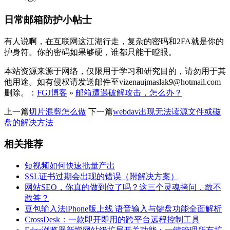
日常邮箱防护小帖士
有人说啊，在互联网这江湖行走，复杂的密码和2FA就是你的
护身符。你的密码如果够硬，谁都只能干瞪眼。
本站资源来源于网络，仅限用于学习和研究目的，请勿用于其
他用途。如有侵权请发送邮件至vizenaujmaslak9@hotmail.com
删除。：
FGJ博客
»
邮箱遭遇破解攻击，怎么办？
上一篇
切片混剪怎么做
下一篇
webdav出现无法读源文件或磁
盘的解决方法
相关推荐
短视频如何快速批量产出
SSL证书过期会出现的错误（附解决方案）
网站SEO，你真的做到位了吗？这三个灵魂拷问，敢不
敢答？
豆包输入法iPhone版上线 语音输入与键盘功能全面解析
CrossDesk：一款即开即用的跨平台远程控制工具