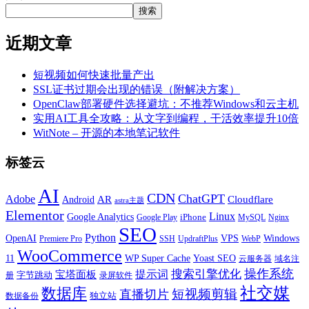
搜索
近期文章
短视频如何快速批量产出
SSL证书过期会出现的错误（附解决方案）
OpenClaw部署硬件选择避坑：不推荐Windows和云主机
实用AI工具全攻略：从文字到编程，干活效率提升10倍
WitNote – 开源的本地笔记软件
标签云
AI
CDN
ChatGPT
Adobe
Android
AR
Cloudflare
astra主题
Elementor
Linux
Google Analytics
iPhone
MySQL
Google Play
Nginx
SEO
Python
OpenAI
VPS
Windows
WebP
Premiere Pro
SSH
UpdraftPlus
WooCommerce
11
WP Super Cache
Yoast SEO
云服务器
域名注
操作系统
搜索引擎优化
提示词
宝塔面板
字节跳动
册
录屏软件
社交媒
数据库
短视频剪辑
直播切片
独立站
数据备份