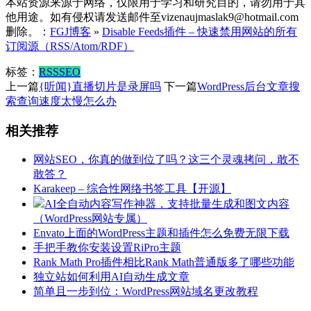
本站资源来源于网络，仅限用于学习和研究目的，请勿用于其
他用途。如有侵权请发送邮件至vizenaujmaslak9@hotmail.com
删除。：
FGJ博客
»
Disable Feeds插件 – 快速禁用网站的所有
订阅源（RSS/Atom/RDF）
标签：
RSS
SEO
上一篇
{听闻}直播切片是录屏吗
下一篇
WordPress后台文章搜
索查询速度太慢怎么办
相关推荐
网站SEO，你真的做到位了吗？这三个灵魂拷问，敢不
敢答？
Karakeep – 综合性网络书签工具【开源】
AI全自动内容写作神器，支持批量生成和图文内容
（WordPress网站专属）
Envato上面的WordPress主题和插件怎么免费无限下载
手把手教你安装设置RiPro主题
Rank Math Pro插件相比Rank Math普通版多了哪些功能
独立站如何利用AI自动生成文章
简单且一步到位：WordPress网站域名更改教程