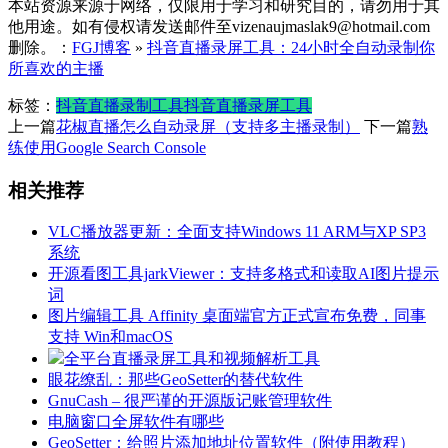
本站资源来源于网络，仅限用于学习和研究目的，请勿用于其
他用途。如有侵权请发送邮件至vizenaujmaslak9@hotmail.com
删除。：
FGJ博客
»
抖音直播录屏工具：24小时全自动录制你
所喜欢的主播
标签：
抖音直播录制工具
抖音直播录屏工具
上一篇
花椒直播怎么自动录屏（支持多主播录制）
下一篇
熟
练使用Google Search Console
相关推荐
VLC播放器更新：全面支持Windows 11 ARM与XP SP3
系统
开源看图工具jarkViewer：支持多格式和读取AI图片提示
词
图片编辑工具 Affinity 桌面端官方正式宣布免费，同事
支持 Win和macOS
全平台直播录屏工具和视频解析工具
眼花缭乱：那些GeoSetter的替代软件
GnuCash – 很严谨的开源版记账管理软件
电脑窗口全屏软件有哪些
GeoSetter：给照片添加地址位置软件（附使用教程）