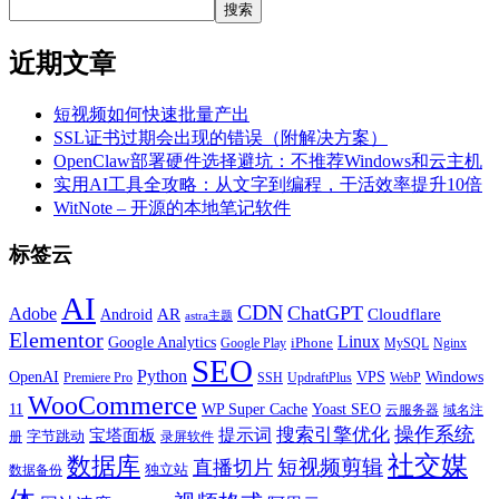
搜索
近期文章
短视频如何快速批量产出
SSL证书过期会出现的错误（附解决方案）
OpenClaw部署硬件选择避坑：不推荐Windows和云主机
实用AI工具全攻略：从文字到编程，干活效率提升10倍
WitNote – 开源的本地笔记软件
标签云
AI
CDN
ChatGPT
Adobe
Android
AR
Cloudflare
astra主题
Elementor
Linux
Google Analytics
iPhone
MySQL
Google Play
Nginx
SEO
Python
OpenAI
VPS
Windows
WebP
Premiere Pro
SSH
UpdraftPlus
WooCommerce
11
WP Super Cache
Yoast SEO
云服务器
域名注
操作系统
搜索引擎优化
提示词
宝塔面板
字节跳动
册
录屏软件
社交媒
数据库
短视频剪辑
直播切片
独立站
数据备份