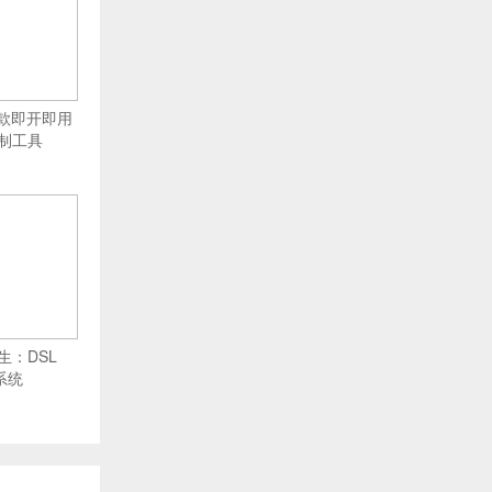
：一款即开即用
制工具
生：DSL
x系统