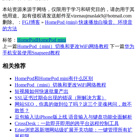
本站资源来源于网络，仅限用于学习和研究目的，请勿用于其
他用途。如有侵权请发送邮件至vizenaujmaslak9@hotmail.com
删除。：
FGJ博客
»
HomePod (mini) 快速播放白噪音、环境音
的方法
标签：
HomePod
HomePod mini
上一篇
HomePod（mini）切换和更改WiFi网络教程
下一篇
华为
手机安装使用Snapseed教程
相关推荐
HomePod和HomePod mini有什么区别
HomePod（mini）切换和更改WiFi网络教程
短视频如何快速批量产出
SSL证书过期会出现的错误（附解决方案）
网站SEO，你真的做到位了吗？这三个灵魂拷问，敢不
敢答？
豆包输入法iPhone版上线 语音输入与键盘功能全面解析
CrossDesk：一款即开即用的跨平台远程控制工具
Edge浏览器新增网站级扩展开关功能：一键管理所有扩
展权限