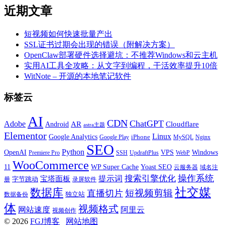
近期文章
短视频如何快速批量产出
SSL证书过期会出现的错误（附解决方案）
OpenClaw部署硬件选择避坑：不推荐Windows和云主机
实用AI工具全攻略：从文字到编程，干活效率提升10倍
WitNote – 开源的本地笔记软件
标签云
AI
CDN
ChatGPT
Adobe
Android
AR
Cloudflare
astra主题
Elementor
Linux
Google Analytics
iPhone
MySQL
Google Play
Nginx
SEO
Python
OpenAI
VPS
Windows
WebP
Premiere Pro
SSH
UpdraftPlus
WooCommerce
11
WP Super Cache
Yoast SEO
云服务器
域名注
操作系统
搜索引擎优化
提示词
宝塔面板
字节跳动
册
录屏软件
社交媒
数据库
短视频剪辑
直播切片
独立站
数据备份
体
视频格式
阿里云
网站速度
视频创作
© 2026
FGJ博客
网站地图