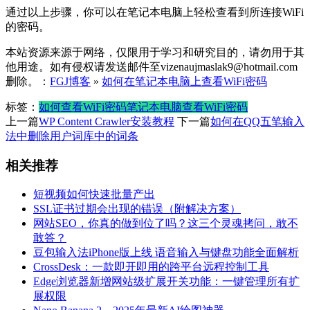
通过以上步骤，你可以在笔记本电脑上轻松查看到所连接WiFi
的密码。
本站资源来源于网络，仅限用于学习和研究目的，请勿用于其
他用途。如有侵权请发送邮件至vizenaujmaslak9@hotmail.com
删除。：
FGJ博客
»
如何在笔记本电脑上查看WiFi密码
标签：
如何查看WiFi密码
笔记本电脑查看WiFi密码
上一篇
WP Content Crawler安装教程
下一篇
如何在QQ五笔输入
法中删除用户词库中的词条
相关推荐
短视频如何快速批量产出
SSL证书过期会出现的错误（附解决方案）
网站SEO，你真的做到位了吗？这三个灵魂拷问，敢不
敢答？
豆包输入法iPhone版上线 语音输入与键盘功能全面解析
CrossDesk：一款即开即用的跨平台远程控制工具
Edge浏览器新增网站级扩展开关功能：一键管理所有扩
展权限