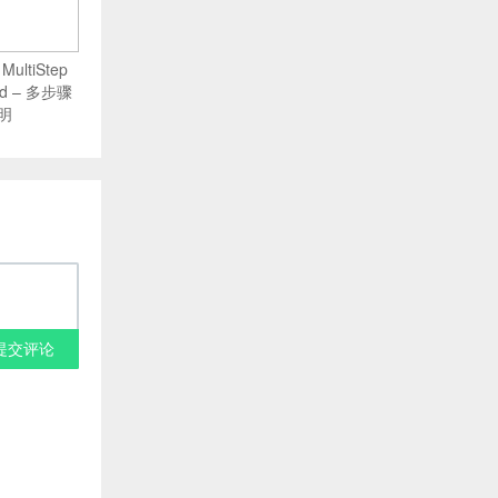
ultiStep
ard – 多步骤
明
提交评论