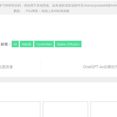
研究目的，请勿用于其他用途。如有侵权请发送邮件至vizenaujmaslak9@hotmai
删除。：
FGJ博客
»
线稿上色AI绘画攻略
标签：
AI
AI绘画
ControlNet
Stable Diffusion
出图质量
ChatGPT-4o在哪