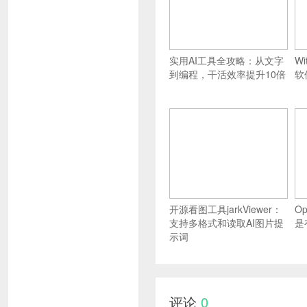
实用AI工具全攻略：从文字
W
到编程，干活效率提升10倍
软
开源看图工具jarkViewer：
O
支持多格式和读取AI图片提
是
示词
评论
0