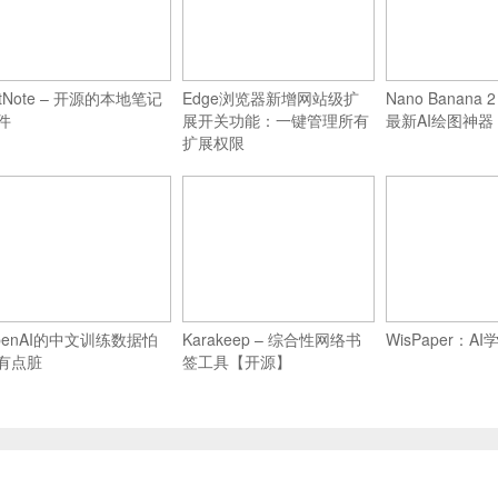
itNote – 开源的本地笔记
Edge浏览器新增网站级扩
Nano Banana 2
件
展开关功能：一键管理所有
最新AI绘图神器
扩展权限
penAI的中文训练数据怕
Karakeep – 综合性网络书
WisPaper：A
有点脏
签工具【开源】