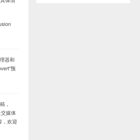
据具体情
ion
处理器和
rt”预
稿，
社交媒体
容，欢迎