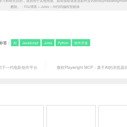
研究目的，请勿用于其他用途。如有侵权请发送邮件至vizenaujmaslak9@hotmai
删除。：
FGJ博客
»
Jules – AI代码编程智能体
标签：
AI
JavaScript
Jules
Python
软件开发
能的下一代电影创作平台
微软Playwright MCP：基于AI的浏览