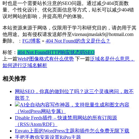
时也是一个需要站长注意的SEO问题。通过减少404页面数
量、个性化设计、优化页面信息等方式，站长可以减少404错
误对网站的影响，并提高用户的体验。
本站资源来源于网络，仅限用于学习和研究目的，请勿用于其
他用途。如有侵权请发送邮件至vizenaujmaslak9@hotmail.com
删除。：
FGJ博客
»
404 Not Found的含义是什么？
标签：
404 Not Found
HTTP响应状态码
SEO
上一篇
WebP图像格式有什么优势
下一篇
泛域名是什么意思，
如何进行泛域名解析
相关推荐
网站SEO，你真的做到位了吗？这三个灵魂拷问，敢不
敢答？
AI全自动内容写作神器，支持批量生成和图文内容
（WordPress网站专属）
Disable Feeds插件 – 快速禁用网站的所有订阅源
（RSS/Atom/RDF）
Envato上面的WordPress主题和插件怎么免费无限下载
手把手教你安装设置RiPro主题