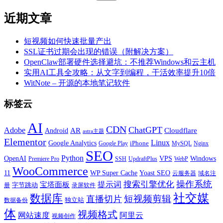
近期文章
短视频如何快速批量产出
SSL证书过期会出现的错误（附解决方案）
OpenClaw部署硬件选择避坑：不推荐Windows和云主机
实用AI工具全攻略：从文字到编程，干活效率提升10倍
WitNote – 开源的本地笔记软件
标签云
AI
CDN
ChatGPT
Adobe
Android
AR
Cloudflare
astra主题
Elementor
Linux
Google Analytics
iPhone
MySQL
Google Play
Nginx
SEO
Python
OpenAI
VPS
Windows
WebP
Premiere Pro
SSH
UpdraftPlus
WooCommerce
11
WP Super Cache
Yoast SEO
云服务器
域名注
操作系统
搜索引擎优化
提示词
宝塔面板
字节跳动
册
录屏软件
社交媒
数据库
短视频剪辑
直播切片
独立站
数据备份
体
视频格式
阿里云
网站速度
视频创作