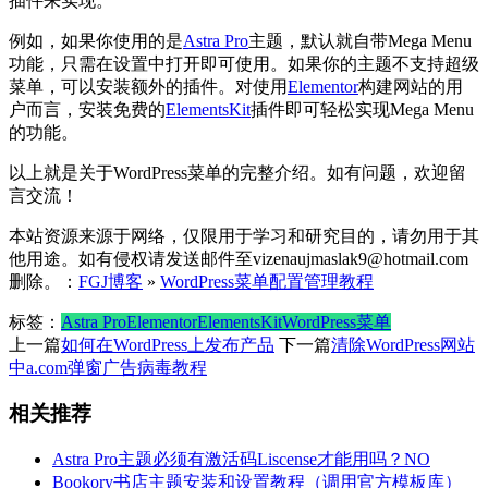
插件来实现。
例如，如果你使用的是
Astra Pro
主题，默认就自带Mega Menu
功能，只需在设置中打开即可使用。如果你的主题不支持超级
菜单，可以安装额外的插件。对使用
Elementor
构建网站的用
户而言，安装免费的
ElementsKit
插件即可轻松实现Mega Menu
的功能。
以上就是关于WordPress菜单的完整介绍。如有问题，欢迎留
言交流！
本站资源来源于网络，仅限用于学习和研究目的，请勿用于其
他用途。如有侵权请发送邮件至vizenaujmaslak9@hotmail.com
删除。：
FGJ博客
»
WordPress菜单配置管理教程
标签：
Astra Pro
Elementor
ElementsKit
WordPress菜单
上一篇
如何在WordPress上发布产品
下一篇
清除WordPress网站
中a.com弹窗广告病毒教程
相关推荐
Astra Pro主题必须有激活码Liscense才能用吗？NO
Bookory书店主题安装和设置教程（调用官方模板库）