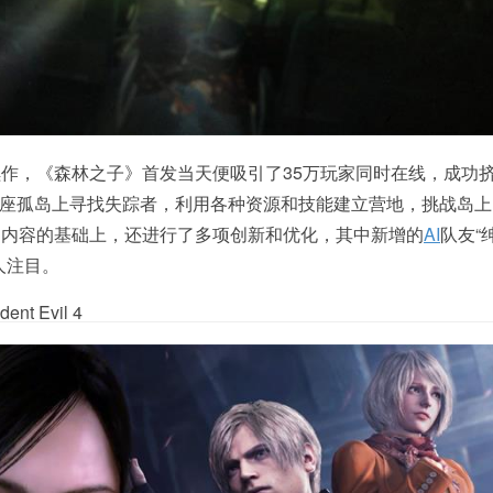
作，《森林之子》首发当天便吸引了35万玩家同时在线，成功
在一座孤岛上寻找失踪者，利用各种资源和技能建立营地，挑战岛
功内容的基础上，还进行了多项创新和优化，其中新增的
AI
队友“
人注目。
t Evil 4