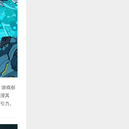
。游戏创
沉浸其
吸引力。