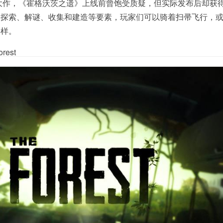
大作，《霍格沃茨之遗》上线前曾饱受质疑，但实际发布后却获
了探索、解谜、收集和建造等要素，玩家们可以骑着扫帚飞行，
多样。
rest