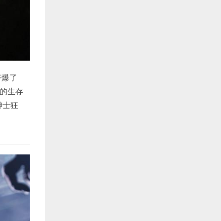
挤爆了
上的生存
绅士狂