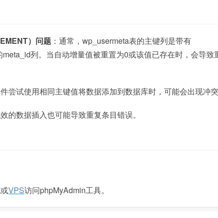
REMENT）问题
：通常，wp_usermeta表的主键列是带有
属性的meta_id列。当自动增量值被重置为0或该值已存在时，会导
插件尝试使用相同主键值将数据添加到数据库时，可能会出现冲
无效的数据插入也可能导致重复条目错误。
机或
VPS
访问phpMyAdmin工具。