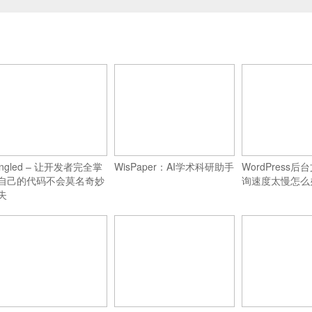
angled – 让开发者完全掌
WisPaper：AI学术科研助手
WordPress
自己的代码不会莫名奇妙
询速度太慢怎么
失