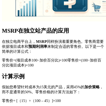
MSRP在独立站产品的应用
在独立电商平台上，
MSRP
同样扮演着重要角色。零售商需要
依据项目成本和
预期利润率
来制定合适的零售价。以下是一个
简单的计算公式：
零售价=(项目成本100−加价百分比)×100
零售价
=
(
100
−
加价百
分比
项目成本
)
×
100
计算示例
假如您希望针对成本为15美元的产品，采用45%的
加价策略
，
而不是通常的50%。零售价格的计算方法如下：
零售价= [（15）÷（100 – 45）]×100