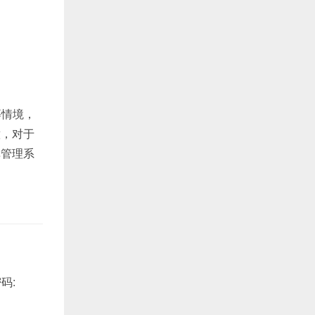
等情境，
意，对于
库管理系
码: