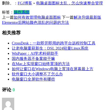
删除。：
FGJ博客
»
电脑桌面图标太乱，怎么快速整合管理
标签：
操作系统
上一篇
如何有效管理电脑桌面图标
下一篇
解决升级最新版
Elementor后网站颜色混乱的问题的方法
相关推荐
CrossDesk：一款即开即用的跨平台远程控制工具
让老电脑重获新生：DSL 2024轻量Linux系统
WisPaper：AI学术科研助手
国内服务器不备案能干嘛
在Mac上实现窗口始终置顶的方法
如何让窗口在Windows电脑上置顶在屏幕最上方
软件窗口大小调整不了怎么办
电脑窗口全屏软件有哪些
评论
0