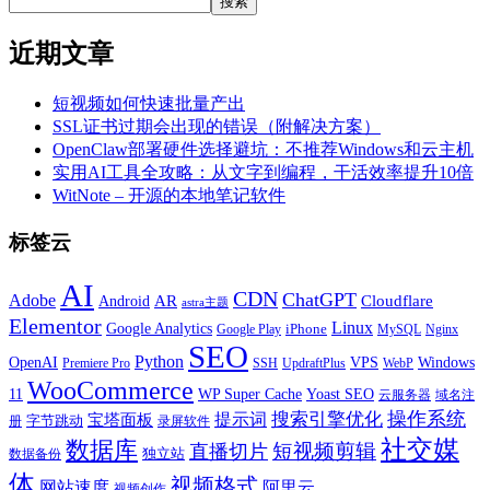
搜索
近期文章
短视频如何快速批量产出
SSL证书过期会出现的错误（附解决方案）
OpenClaw部署硬件选择避坑：不推荐Windows和云主机
实用AI工具全攻略：从文字到编程，干活效率提升10倍
WitNote – 开源的本地笔记软件
标签云
AI
CDN
ChatGPT
Adobe
Android
AR
Cloudflare
astra主题
Elementor
Linux
Google Analytics
iPhone
MySQL
Google Play
Nginx
SEO
Python
OpenAI
VPS
Windows
WebP
Premiere Pro
SSH
UpdraftPlus
WooCommerce
11
WP Super Cache
Yoast SEO
云服务器
域名注
操作系统
搜索引擎优化
提示词
宝塔面板
字节跳动
册
录屏软件
社交媒
数据库
短视频剪辑
直播切片
独立站
数据备份
体
视频格式
阿里云
网站速度
视频创作