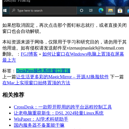
如果想取消固定，再次点击那个图钉标志就行，或者直接关闭
窗口也会自动解锁。
本站资源来源于网络，仅限用于学习和研究目的，请勿用于其
他用途。如有侵权请发送邮件至vizenaujmaslak9@hotmail.com
删除。：
FGJ博客
»
如何让窗口在Windows电脑上置顶在屏幕
最上方
标签：
DeskPins
操作系统
窗口置顶
上一篇
让生活更多彩的MagicMirror – 开源AI换脸软件
下一篇
在Mac上实现窗口始终置顶的方法
相关推荐
CrossDesk：一款即开即用的跨平台远程控制工具
让老电脑重获新生：DSL 2024轻量Linux系统
WisPaper：AI学术科研助手
国内服务器不备案能干嘛