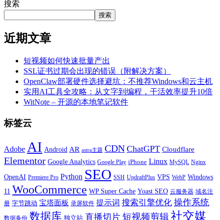
搜索
搜索
近期文章
短视频如何快速批量产出
SSL证书过期会出现的错误（附解决方案）
OpenClaw部署硬件选择避坑：不推荐Windows和云主机
实用AI工具全攻略：从文字到编程，干活效率提升10倍
WitNote – 开源的本地笔记软件
标签云
AI
CDN
ChatGPT
Adobe
Android
AR
Cloudflare
astra主题
Elementor
Linux
Google Analytics
iPhone
MySQL
Google Play
Nginx
SEO
Python
OpenAI
VPS
Windows
WebP
Premiere Pro
SSH
UpdraftPlus
WooCommerce
11
WP Super Cache
Yoast SEO
云服务器
域名注
操作系统
搜索引擎优化
提示词
宝塔面板
字节跳动
册
录屏软件
社交媒
数据库
短视频剪辑
直播切片
独立站
数据备份