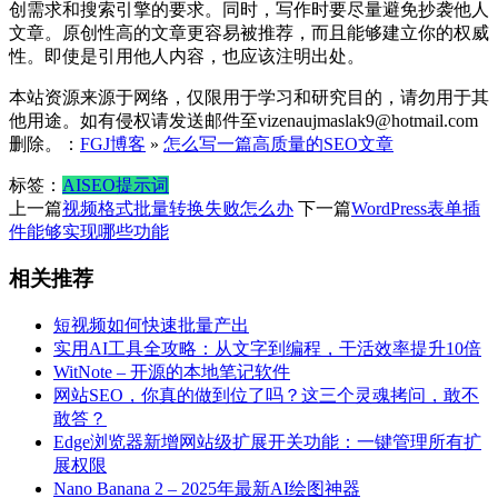
创需求和搜索引擎的要求。同时，写作时要尽量避免抄袭他人
文章。原创性高的文章更容易被推荐，而且能够建立你的权威
性。即使是引用他人内容，也应该注明出处。
本站资源来源于网络，仅限用于学习和研究目的，请勿用于其
他用途。如有侵权请发送邮件至vizenaujmaslak9@hotmail.com
删除。：
FGJ博客
»
怎么写一篇高质量的SEO文章
标签：
AI
SEO
提示词
上一篇
视频格式批量转换失败怎么办
下一篇
WordPress表单插
件能够实现哪些功能
相关推荐
短视频如何快速批量产出
实用AI工具全攻略：从文字到编程，干活效率提升10倍
WitNote – 开源的本地笔记软件
网站SEO，你真的做到位了吗？这三个灵魂拷问，敢不
敢答？
Edge浏览器新增网站级扩展开关功能：一键管理所有扩
展权限
Nano Banana 2 – 2025年最新AI绘图神器