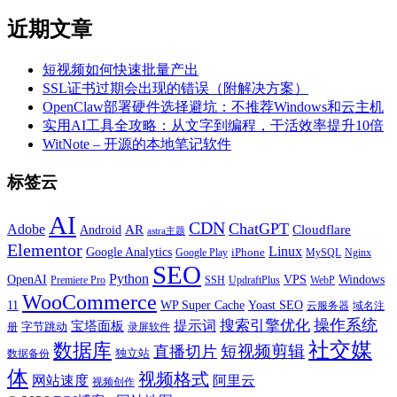
近期文章
短视频如何快速批量产出
SSL证书过期会出现的错误（附解决方案）
OpenClaw部署硬件选择避坑：不推荐Windows和云主机
实用AI工具全攻略：从文字到编程，干活效率提升10倍
WitNote – 开源的本地笔记软件
标签云
AI
CDN
ChatGPT
Adobe
Android
AR
Cloudflare
astra主题
Elementor
Linux
Google Analytics
iPhone
MySQL
Google Play
Nginx
SEO
Python
OpenAI
VPS
Windows
WebP
Premiere Pro
SSH
UpdraftPlus
WooCommerce
11
WP Super Cache
Yoast SEO
云服务器
域名注
操作系统
搜索引擎优化
提示词
宝塔面板
字节跳动
册
录屏软件
社交媒
数据库
短视频剪辑
直播切片
独立站
数据备份
体
视频格式
阿里云
网站速度
视频创作