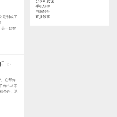
分享和发现
手机软件
电脑软件
文期刊成了
直播轶事
而
制，是一款智
教程
4
福音。它帮你
了自己从零
和条件、退