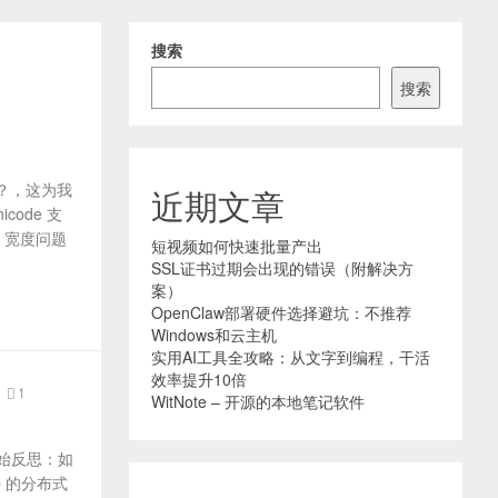
搜索
搜索
知识？，这为我
近期文章
ode 支
e 宽度问题
短视频如何快速批量产出
SSL证书过期会出现的错误（附解决方
案）
OpenClaw部署硬件选择避坑：不推荐
Windows和云主机
实用AI工具全攻略：从文字到编程，干活
效率提升10倍
1
WitNote – 开源的本地笔记软件
始反思：如
b 的分布式