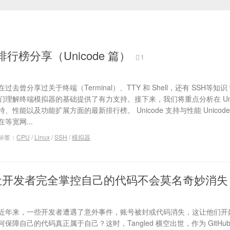
行榜分享（Unicode 篇）
1
在过去曾分享过关于终端（Terminal）、TTY 和 Shell，还有 SSH等
们理解终端模拟器的基础提供了有力支持。接下来，我们将重点分析在 Unic
持、性能以及功能扩展方面的最新排行榜。 Unicode 支持与性能 Unicod
在等宽网...
标签：
CPU
/
Linux
/
SSH
/
模拟器
d – 让开发者完全掌控自己的代码不会莫名奇妙消失
近年来，一些开发者遭遇了意外事件，账号被封或代码消失，这让他们开
何保障自己的代码真正属于自己？这时，Tangled 横空出世，作为 GitHu