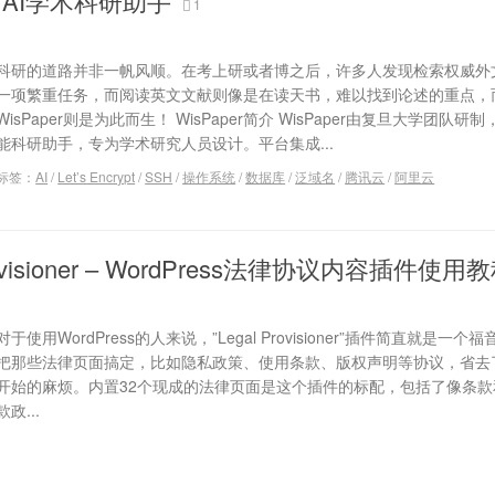
r：AI学术科研助手
1
科研的道路并非一帆风顺。在考上研或者博之后，许多人发现检索权威外
一项繁重任务，而阅读英文文献则像是在读天书，难以找到论述的重点，
WisPaper则是为此而生！ WisPaper简介 WisPaper由复旦大学团队研
能科研助手，专为学术研究人员设计。平台集成...
标签：
AI
/
Let’s Encrypt
/
SSH
/
操作系统
/
数据库
/
泛域名
/
腾讯云
/
阿里云
rovisioner – WordPress法律协议内容插件使用
对于使用WordPress的人来说，”Legal Provisioner”插件简直就是一个
把那些法律页面搞定，比如隐私政策、使用条款、版权声明等协议，省去
开始的麻烦。内置32个现成的法律页面是这个插件的标配，包括了像条款
款政...