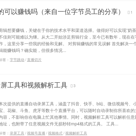
的可以赚钱吗（来自一位字节员工的分享）
1
剪辑想要赚钱，关键在于你的技术水平和渠道选择。做得好可以实现”奶茶
不佳则可能难以为继。从大二开始涉足剪辑行业，至今已有数年，现在在
作，这里分享一些我的经验和见解。 对剪辑赚钱的常见误解 首先解决一
辑能赚钱吗？确实能，但很多情况...
标签：
字节跳动
/
直播切片
录屏工具和视频解析工具
3
本次提供的直播自动录屏工具，涵盖了抖音、快手、b站、微信视频号、
宝、花椒、斗鱼、虎牙等数十个直播平台，可以随时自动录制你所喜欢的
内容，不影响你在电脑上忙其他事情。同时，视频解析工具可以解析任意
地址，也附带了任意视频文件无损秒转mp4格式的工具。 工具...
标签：
录屏工具
/
视频号直播
/
视频格式
/
视频解析工具