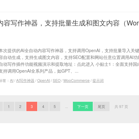
内容写作神器，支持批量生成和图文内容（WordP
本次提供的AI全自动内容写作神器，支持调用OpenAI，支持批量导入关
容自动生成，支持生成图文内容，支持SEO配置和网站任意位置调用AI功能
自动写作插件功能视频演示和提取地址：点此进入 小贴士1：全面支持国
支持调用OpenAI全系列产品，如GPT、...
标签：
AI
/
AI写作神器
/
OpenAI
/
SEO
/
WooCommerce
/
提示词
1
2
3
4
5
...
下一页
尾页
共 97 页